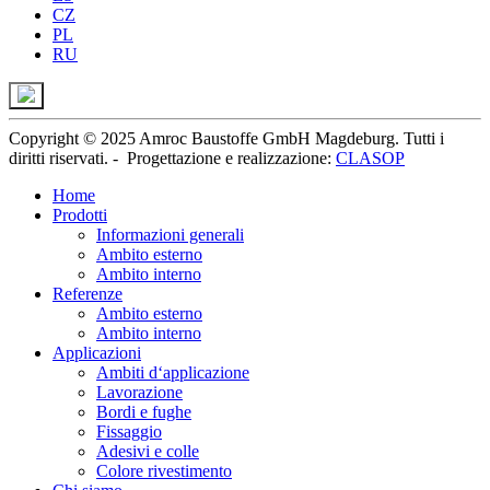
CZ
PL
RU
Copyright © 2025 Amroc Baustoffe GmbH Magdeburg. Tutti i
diritti riservati. -
Progettazione e realizzazione
:
CLASOP
Home
Prodotti
Informazioni generali
Ambito esterno
Ambito interno
Referenze
Ambito esterno
Ambito interno
Applicazioni
Ambiti d‘applicazione
Lavorazione
Bordi e fughe
Fissaggio
Adesivi e colle
Colore rivestimento