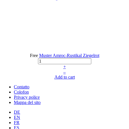
Free
Muster Amroc-Rustikal Ziegelrot
+
–
Add to cart
Contatto
Colofon
Privacy police
Mappa del sito
DE
EN
FR
ES