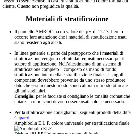
possono essere escluse in caso di stratificazione a colore fornita dal
cliente. Questo non pregiudica la qualità.
Materiali di stratificazione
Il pannello AMROC ha un valore del pH di 11-13. Perciò
occorre fare attenzione che i materiali di stratificazione usati
siano resistenti agli alcali.
In linea generale si parte dal presupposto che i materiali di
stratificazione vengono definiti dai requisiti necessari per il
settore di applicazione. Nell’allestimento di un sistema di
stratificazione completo – composto da mano di fondo,
stratificazione intermedia e stratificazione finale – i singoli
componenti dovrebbero provenire da uno stesso produttore,
dato che essi in questo modo sono calibrati in modo ottimale
gli uni sugli altri.
Consiglio:
per le facciate si consigliano le tonalità cromatiche
chiare. I colori scuri devono essere usati solo se necessario.
Per la stratificazione consigliamo i seguenti prodotti della ditta
Caparol
.
Amphibolin E.L.F. colore universale per stratificazione finale
Disbon 481 EP Uniprimer per mano di fondo