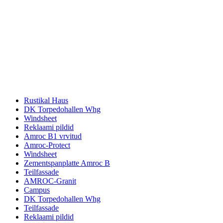
Rustikal Haus
DK Torpedohallen Whg
Windsheet
Reklaami pildid
Amroc B1 vrvitud
Amroc-Protect
Windsheet
Zementspanplatte Amroc B
Teilfassade
AMROC-Granit
Campus
DK Torpedohallen Whg
Teilfassade
Reklaami pildid