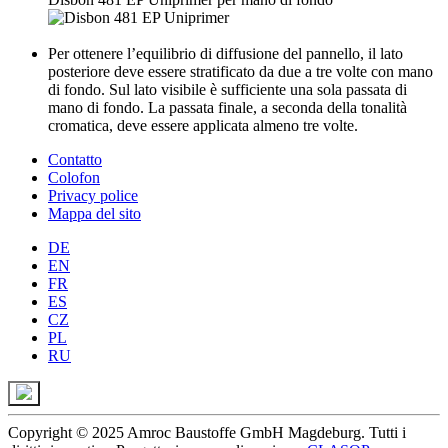
Per ottenere l’equilibrio di diffusione del pannello, il lato
posteriore deve essere stratificato da due a tre volte con mano
di fondo. Sul lato visibile è sufficiente una sola passata di
mano di fondo. La passata finale, a seconda della tonalità
cromatica, deve essere applicata almeno tre volte.
Contatto
Colofon
Privacy police
Mappa del sito
DE
EN
FR
ES
CZ
PL
RU
Copyright © 2025 Amroc Baustoffe GmbH Magdeburg. Tutti i