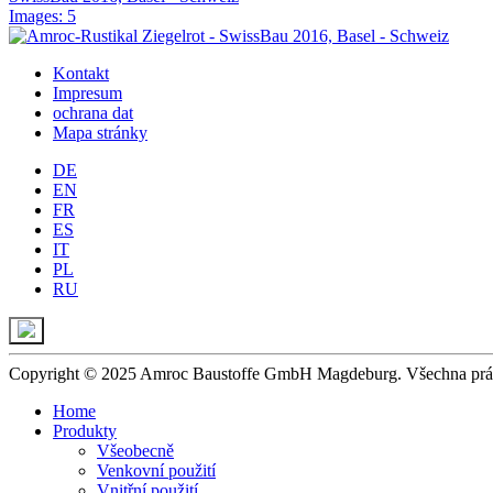
Images: 5
Kontakt
Impresum
ochrana dat
Mapa stránky
DE
EN
FR
ES
IT
PL
RU
Copyright © 2025 Amroc Baustoffe GmbH Magdeburg. Všechna prá
Home
Produkty
Všeobecně
Venkovní použití
Vnitřní použití