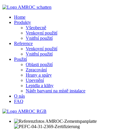
Home
Produkty
Všeobecně
Venkovní použití
Vnitřní použití
Reference
Venkovní použití
Vnitřní použití
Použití
Oblasti použití
Zpracování
Hrany a spáry
Upevnění
Lepidla a klihy
Nátěr barvami na místě instalace
O nás
FAQ