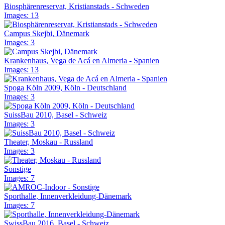
Biosphärenreservat, Kristianstads - Schweden
Images: 13
Campus Skejbi, Dänemark
Images: 3
Krankenhaus, Vega de Acá en Almeria - Spanien
Images: 13
Spoga Köln 2009, Köln - Deutschland
Images: 3
SuissBau 2010, Basel - Schweiz
Images: 3
Theater, Moskau - Russland
Images: 3
Sonstige
Images: 7
Sporthalle, Innenverkleidung-Dänemark
Images: 7
SwissBau 2016, Basel - Schweiz