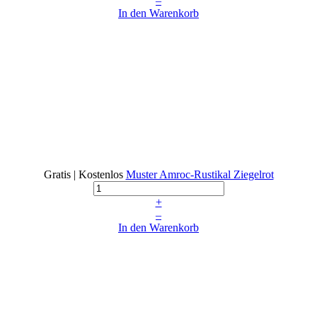
–
In den Warenkorb
Gratis | Kostenlos
Muster Amroc-Rustikal Ziegelrot
+
–
In den Warenkorb