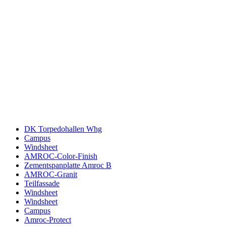
DK Torpedohallen Whg
Campus
Windsheet
AMROC-Color-Finish
Zementspanplatte Amroc B
AMROC-Granit
Teilfassade
Windsheet
Windsheet
Campus
Amroc-Protect